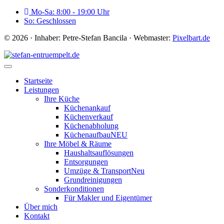
Mo-Sa: 8:00 - 19:00 Uhr
So: Geschlossen
© 2026 · Inhaber: Petre-Stefan Bancila · Webmaster:
Pixelbart.de
Startseite
Leistungen
Ihre Küche
Küchenankauf
Küchenverkauf
Küchenabholung
Küchenaufbau
NEU
Ihre Möbel & Räume
Haushaltsauflösungen
Entsorgungen
Umzüge & Transport
Neu
Grundreinigungen
Sonderkonditionen
Für Makler und Eigentümer
Über mich
Kontakt