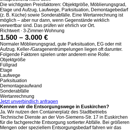
Die wichtigsten Preisfaktoren: Objektgröße, Möblierungsgrad,
Etage und Aufzug, Laufwege, Parksituation, Demontagebedarf
(z. B. Küche) sowie Sonderabfälle. Eine Wertanrechnung ist
möglich – aber nur dann, wenn Gegenstände wirklich
verwertbar sind. Das prüfen wir ehrlich vor Ort.
Richtwert · 3-Zimmer-Wohnung
1.500 – 3.000 €
Normaler Möblierungsgrad, gute Parksituation, EG oder mit
Aufzug. Keller-/Garagen­entrümpelungen liegen oft darunter.
Folgende Faktoren spielen unter anderem eine Rolle:
Objektgröße
Füllgrad
Etage
Laufwege
Parksituation
Demontage­aufwand
Sonderabfälle
Wert­anrechnung
Jetzt unverbindlich anfragen
Kennen wir die Entsorgungswege in Euskirchen?
Ja. Wir nutzen den Containerplatz des Stadtbetriebs
Technische Dienste an der Von-Siemens-Str. 17 in Euskirchen
für die fachgerechte Entsorgung sortierter Abfälle. Bei größeren
Mengen oder speziellem Entsorgungsbedarf fahren wir das