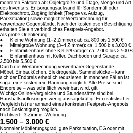
mehreren Faktoren ab: Objektgröße und Etage, Menge und Art
des Inventars, Entsorgungsaufwand für Sondermüll oder
Elektroschrott, Zugänglichkeit (Treppe vs. Aufzug,
Parksituation) sowie möglicher Wertanrechnung für
verwertbare Gegenstände. Nach der kostenlosen Besichtigung
erhalten Sie ein verbindliches Festpreis-Angebot.
Als grobe Orientierung:
● Kleine Wohnung (1–2 Zimmer): ab ca. 800 bis 1.500 €
● Mittelgroße Wohnung (3–4 Zimmer): ca. 1.500 bis 3.000 €
● Einfamilienhaus ohne Keller/Garage: ca. 2.000 bis 3.500 €
● Einfamilienhaus mit Keller, Dachboden und Garage: ca.
2.500 bis 5.500 €
Durch die Wertanrechnung verwertbarer Gegenstände –
Möbel, Einbauküchen, Elektrogeräte, Sammelstücke – kann
sich der Endpreis erheblich reduzieren. In manchen Fällen ist
sogar eine kostenfreie Räumung möglich. Alle Preise sind
Endpreise – was schriftlich vereinbart wird, gilt.
Wichtig: Online-Vergleiche und Stundensätze sind bei
Haushaltsauflösungen wenig aussagekräftig. Ein realistischer
Vergleich ist nur anhand eines konkreten Festpreis-Angebots
nach Besichtigung möglich.
Richtwert · 3-Zimmer-Wohnung
1.500 – 3.000 €
Normaler Möblierungsgrad, gute Parksituation, EG oder mit