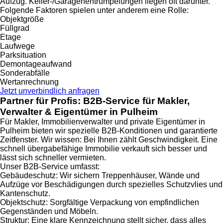
Aufzug. Keller-/Garagen­entrümpelungen liegen oft darunter.
Folgende Faktoren spielen unter anderem eine Rolle:
Objektgröße
Füllgrad
Etage
Laufwege
Parksituation
Demontage­aufwand
Sonderabfälle
Wert­anrechnung
Jetzt unverbindlich anfragen
Partner für Profis: B2B-Service für Makler,
Verwalter & Eigentümer in Pulheim
Für Makler, Immobilienverwalter und private Eigentümer in
Pulheim bieten wir spezielle B2B-Konditionen und garantierte
Zeitfenster. Wir wissen: Bei Ihnen zählt Geschwindigkeit. Eine
schnell übergabefähige Immobilie verkauft sich besser und
lässt sich schneller vermieten.
Unser B2B-Service umfasst:
Gebäudeschutz: Wir sichern Treppenhäuser, Wände und
Aufzüge vor Beschädigungen durch spezielles Schutzvlies und
Kantenschutz.
Objektschutz: Sorgfältige Verpackung von empfindlichen
Gegenständen und Möbeln.
Struktur: Eine klare Kennzeichnung stellt sicher, dass alles