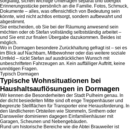
sorgfältig, sichert wichtige Unterlagen separat und übergibt
Erinnerungsstücke persönlich an die Familie. Fotos, Schmuck,
Dokumente – alles, was offensichtlich von Bedeutung sein
könnte, wird nicht achtlos entsorgt, sondern aufbewahrt und
abgestimmt.
Sie entscheiden, ob Sie bei der Räumung anwesend sein
möchten oder ob Stefan vollständig selbstständig arbeitet –
und Sie erst zur finalen Übergabe dazukommen. Beides ist
möglich.
Wo in Dormagen besondere Zurückhaltung gefragt ist – sei es
im Blick auf Nachbarn, Mitbewohner oder das weitere soziale
Umfeld – rückt Stefan auf ausdrücklichen Wunsch mit
unbeschrifteten Fahrzeugen an. Kein auffälliger Auftritt, keine
unnötigen Fragen.
Typisch Dormagen
Typische Wohnsituationen bei
Haushaltsauflösungen in Dormagen
Wir kennen die Besonderheiten der Stadt Pulheim genau. In
der dicht besiedelten Mitte sind oft enge Treppenhäuser und
begrenzte Stellflächen für Transporter eine Herausforderung. In
den ländlicheren Ortsteilen wie Stommeln, Sinthern oder
Dansweiler dominieren dagegen Einfamilienhäuser mit
Garagen, Scheunen und Nebengebäuden.
Rund um historische Bereiche wie die Abtei Brauweiler ist