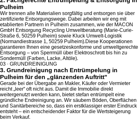
2. Fachgerechte Entrümpelung & Entsorgung in
Pulheim
Wir trennen alle Materialien sorgfältig und entsorgen sie über
zertifizierte Entsorgungswege. Dabei arbeiten wir eng mit
etablierten Partnern in Pulheim zusammen, wie der MACON
GmbH Entsorgung Recycling Umweltberatung (Marie-Curie-
Straße 6, 50259 Pulheim) sowie Kluck Umwelt-Logistik
(Normandiestrasse 1, 50259 Pulheim).Diese Kooperationen
garantieren Ihnen eine gesetzeskonforme und umweltgerechte
Entsorgung – von Sperrmüll über Elektroschrott bis hin zu
Sondermüll (Farben, Lacke, Altöle).
03 · GRUNDREINIGUNG
3. Grundreinigung nach Entrümpelung in
Pulheim für den „glänzenden Auftritt"
Gerade bei der Übergabe an Makler, Käufer oder Vermieter
reicht „leer“ oft nicht aus. Damit die Immobilie direkt
weitergenutzt werden kann, bietet stefan entrümpelt eine
gründliche Endreinigung an. Wir säubern Böden, Oberflächen
und Sanitärbereiche so, dass ein erstklassiger erster Eindruck
entsteht – ein entscheidender Faktor für die Wertsteigerung
beim Verkauf.